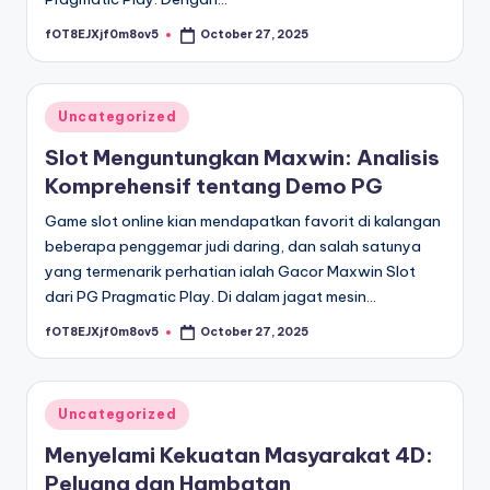
fOT8EJXjf0m8ov5
October 27, 2025
Posted
by
Posted
Uncategorized
in
Slot Menguntungkan Maxwin: Analisis
Komprehensif tentang Demo PG
Game slot online kian mendapatkan favorit di kalangan
beberapa penggemar judi daring, dan salah satunya
yang termenarik perhatian ialah Gacor Maxwin Slot
dari PG Pragmatic Play. Di dalam jagat mesin…
fOT8EJXjf0m8ov5
October 27, 2025
Posted
by
Posted
Uncategorized
in
Menyelami Kekuatan Masyarakat 4D:
Peluang dan Hambatan