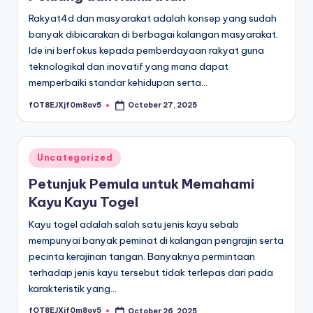
Rakyat4d dan masyarakat adalah konsep yang sudah
banyak dibicarakan di berbagai kalangan masyarakat.
Ide ini berfokus kepada pemberdayaan rakyat guna
teknologikal dan inovatif yang mana dapat
memperbaiki standar kehidupan serta…
fOT8EJXjf0m8ov5
October 27, 2025
Posted
by
Posted
Uncategorized
in
Petunjuk Pemula untuk Memahami
Kayu Kayu Togel
Kayu togel adalah salah satu jenis kayu sebab
mempunyai banyak peminat di kalangan pengrajin serta
pecinta kerajinan tangan. Banyaknya permintaan
terhadap jenis kayu tersebut tidak terlepas dari pada
karakteristik yang…
fOT8EJXjf0m8ov5
October 26, 2025