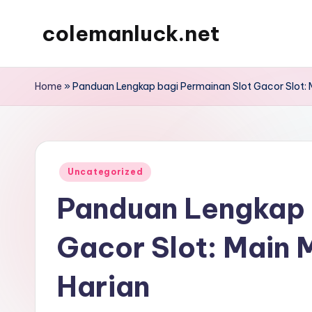
colemanluck.net
Skip
to
content
Home
»
Panduan Lengkap bagi Permainan Slot Gacor Slot: 
Posted
Uncategorized
in
Panduan Lengkap 
Gacor Slot: Main 
Harian