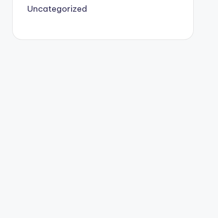
Uncategorized