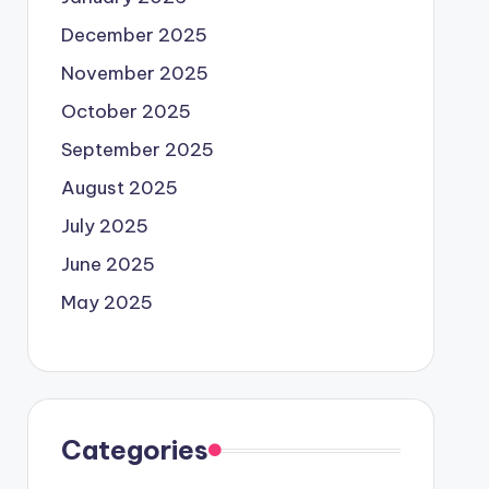
December 2025
November 2025
October 2025
September 2025
August 2025
July 2025
June 2025
May 2025
Categories