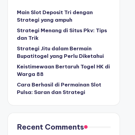
Main Slot Deposit Tri dengan
Strategi yang ampuh
Strategi Menang di Situs Pkv: Tips
dan Trik
Strategi Jitu dalam Bermain
Bupatitogel yang Perlu Diketahui
Keistimewaan Bertaruh Togel HK di
Warga 88
Cara Berhasil di Permainan Slot
Pulsa: Saran dan Strategi
Recent Comments