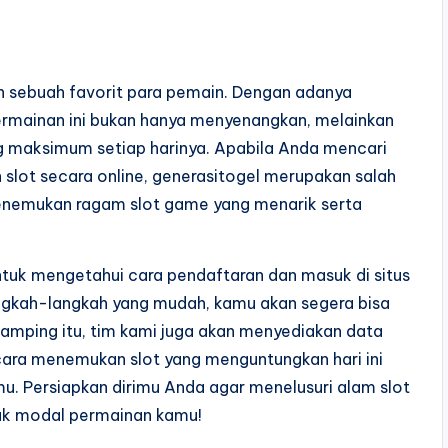
lah sebuah favorit para pemain. Dengan adanya
ermainan ini bukan hanya menyenangkan, melainkan
 maksimum setiap harinya. Apabila Anda mencari
 slot secara online, generasitogel merupakan salah
a menemukan ragam slot game yang menarik serta
ntuk mengetahui cara pendaftaran dan masuk di situs
angkah-langkah yang mudah, kamu akan segera bisa
amping itu, tim kami juga akan menyediakan data
ara menemukan slot yang menguntungkan hari ini
. Persiapkan dirimu Anda agar menelusuri alam slot
tuk modal permainan kamu!