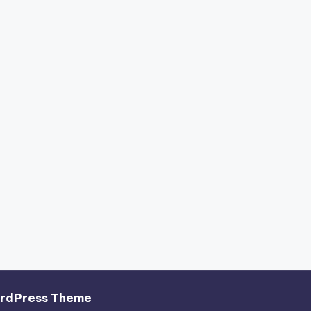
rdPress Theme