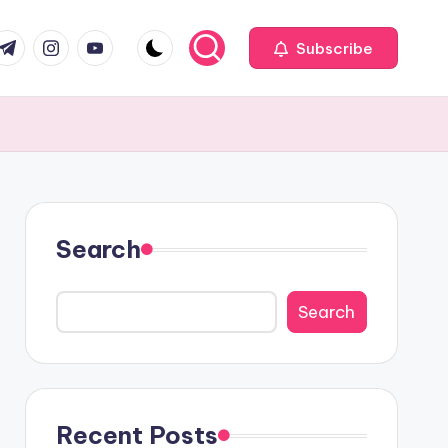
com
r.com
.me
instagram.com
youtube.com
Subscribe
Search
Search
Recent Posts