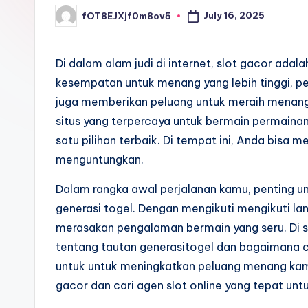
July 16, 2025
fOT8EJXjf0m8ov5
Posted
by
Di dalam alam judi di internet, slot gacor ada
kesempatan untuk menang yang lebih tinggi, p
juga memberikan peluang untuk meraih menang
situs yang terpercaya untuk bermain permainan
satu pilihan terbaik. Di tempat ini, Anda bis
menguntungkan.
Dalam rangka awal perjalanan kamu, penting u
generasi togel. Dengan mengikuti mengikuti l
merasakan pengalaman bermain yang seru. Di s
tentang tautan generasitogel dan bagaimana c
untuk untuk meningkatkan peluang menang kamu
gacor dan cari agen slot online yang tepat un