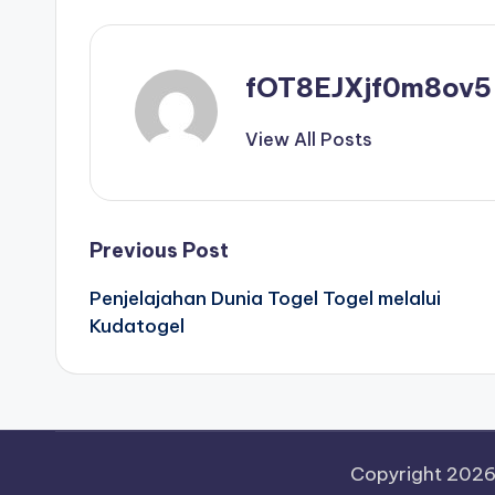
fOT8EJXjf0m8ov5
View All Posts
Post
Previous Post
Penjelajahan Dunia Togel Togel melalui
navigation
Kudatogel
Copyright 202