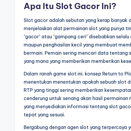
Apa Itu Slot Gacor Ini?
Slot gacor adalah sebutan yang kerap banyak d
menjelaskan alat permainan slot yang punya tin
"gacor" atau "gampang ceri" disebabkan selal
maupun penghasilan kecil yang membuat membua
bermain. Pemain sering mencari data tentang 
yang mana yang memberikan memberikan kesem
Dalam ranah game slot ini, konsep Return to Pl
menentukan menentukan apakah sebuah slot dap
RTP yang tinggi sering memberikan kesempatan
cenderung untuk senang akan hasil permainan m
yang menyediakan informasi tentang slot gacor
tepat yang sesuai.
Bergabung dengan agen slot yang terpercaya ya