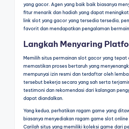
yang gacor. Agen yang baik baik biasanya me
fitur menarik dan hadiah yang dapat mening
link slot yang gacor yang tersedia tersedia, 
favorit dan mendapatkan pengalaman bermain
Langkah Menyaring Platfo
Memilih situs permainan slot gacor yang tepat
memastikan proses bertaruh yang menyenangka
mempunyai izin resmi dan terdaftar oleh lemba
tersebut bekerja secara yang sah serta terja
testimoni dan rekomendasi dari kalangan pengg
dapat diandalkan.
Yang kedua, perhatikan ragam game yang ditaw
biasanya menyediakan ragam game slot online
Carilah situs yang memiliki koleksi game dari 