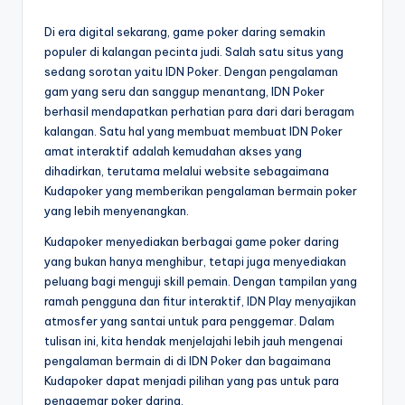
by
Di era digital sekarang, game poker daring semakin
populer di kalangan pecinta judi. Salah satu situs yang
sedang sorotan yaitu IDN Poker. Dengan pengalaman
gam yang seru dan sanggup menantang, IDN Poker
berhasil mendapatkan perhatian para dari dari beragam
kalangan. Satu hal yang membuat membuat IDN Poker
amat interaktif adalah kemudahan akses yang
dihadirkan, terutama melalui website sebagaimana
Kudapoker yang memberikan pengalaman bermain poker
yang lebih menyenangkan.
Kudapoker menyediakan berbagai game poker daring
yang bukan hanya menghibur, tetapi juga menyediakan
peluang bagi menguji skill pemain. Dengan tampilan yang
ramah pengguna dan fitur interaktif, IDN Play menyajikan
atmosfer yang santai untuk para penggemar. Dalam
tulisan ini, kita hendak menjelajahi lebih jauh mengenai
pengalaman bermain di di IDN Poker dan bagaimana
Kudapoker dapat menjadi pilihan yang pas untuk para
penggemar poker daring.