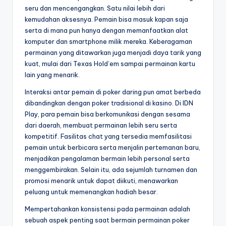
seru dan mencengangkan. Satu nilai lebih dari
kemudahan aksesnya. Pemain bisa masuk kapan saja
serta di mana pun hanya dengan memanfaatkan alat
komputer dan smartphone milik mereka. Keberagaman
permainan yang ditawarkan juga menjadi daya tarik yang
kuat, mulai dari Texas Hold’em sampai permainan kartu
lain yang menarik.
Interaksi antar pemain di poker daring pun amat berbeda
dibandingkan dengan poker tradisional di kasino. Di IDN
Play, para pemain bisa berkomunikasi dengan sesama
dari daerah, membuat permainan lebih seru serta
kompetitif. Fasilitas chat yang tersedia memfasilitasi
pemain untuk berbicara serta menjalin pertemanan baru,
menjadikan pengalaman bermain lebih personal serta
menggembirakan. Selain itu, ada sejumlah turnamen dan
promosi menarik untuk dapat diikuti, menawarkan
peluang untuk memenangkan hadiah besar.
Mempertahankan konsistensi pada permainan adalah
sebuah aspek penting saat bermain permainan poker