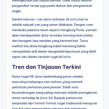
meningkatkan partisipasi pemain, tidak hanya selama
pengundian tetapi juga pada diskusi dan pengamatan
angka.
Sambil mencari-cari data terkinian, hk lotto hari ini
adalah sebuah cari yang umum dilakukan. Dengan cara
membuka website resmi seperti Hongkong Pools, pemain
akan mendapatkan data tersedia tentang hasil undian
dan beragam tipe ramalan yang bermanfaat. Terus
melihat live draw hongkong bakal menolong kalian
menajamkan skill dalam mengambil keputusan yang lebih
tepat siku dalam taruhan togel hk lotto.
Tren dan Tinjauan Terkini
Dunia togel HK terus berkembang pesat melalui
munculnya beberapa tren terbaru yang menarik
perhatian perhatian para pemain. Salah satu
kecenderungan yang paling menonjol adalah peningkatan
minat terhadap hk lotto 6d. Banyak pemain kini
berpindah dari format format togel tradisional menuju ke
tipe 6d yang menawarkan peluang dan tantangan