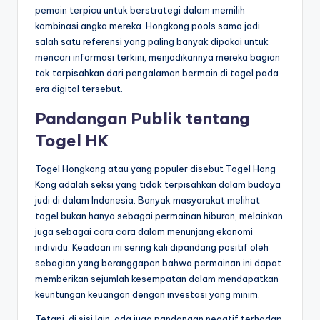
pemain terpicu untuk berstrategi dalam memilih
kombinasi angka mereka. Hongkong pools sama jadi
salah satu referensi yang paling banyak dipakai untuk
mencari informasi terkini, menjadikannya mereka bagian
tak terpisahkan dari pengalaman bermain di togel pada
era digital tersebut.
Pandangan Publik tentang
Togel HK
Togel Hongkong atau yang populer disebut Togel Hong
Kong adalah seksi yang tidak terpisahkan dalam budaya
judi di dalam Indonesia. Banyak masyarakat melihat
togel bukan hanya sebagai permainan hiburan, melainkan
juga sebagai cara cara dalam menunjang ekonomi
individu. Keadaan ini sering kali dipandang positif oleh
sebagian yang beranggapan bahwa permainan ini dapat
memberikan sejumlah kesempatan dalam mendapatkan
keuntungan keuangan dengan investasi yang minim.
Tetapi, di sisi lain, ada juga pandangan negatif terhadap