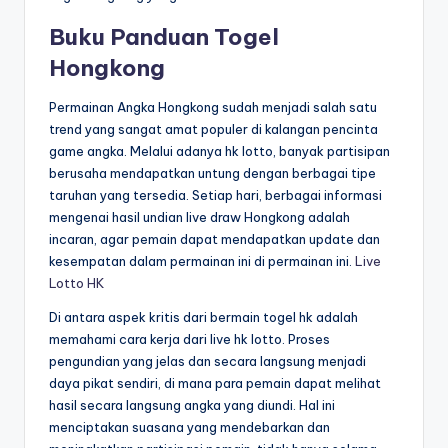
Buku Panduan Togel
Hongkong
Permainan Angka Hongkong sudah menjadi salah satu
trend yang sangat amat populer di kalangan pencinta
game angka. Melalui adanya hk lotto, banyak partisipan
berusaha mendapatkan untung dengan berbagai tipe
taruhan yang tersedia. Setiap hari, berbagai informasi
mengenai hasil undian live draw Hongkong adalah
incaran, agar pemain dapat mendapatkan update dan
kesempatan dalam permainan ini di permainan ini.
Live
Lotto HK
Di antara aspek kritis dari bermain togel hk adalah
memahami cara kerja dari live hk lotto. Proses
pengundian yang jelas dan secara langsung menjadi
daya pikat sendiri, di mana para pemain dapat melihat
hasil secara langsung angka yang diundi. Hal ini
menciptakan suasana yang mendebarkan dan