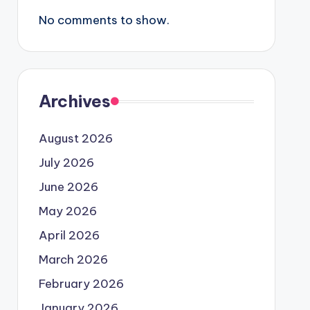
No comments to show.
Archives
August 2026
July 2026
June 2026
May 2026
April 2026
March 2026
February 2026
January 2026