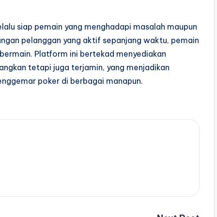
 selalu siap pemain yang menghadapi masalah maupun
ngan pelanggan yang aktif sepanjang waktu, pemain
bermain. Platform ini bertekad menyediakan
gkan tetapi juga terjamin, yang menjadikan
 penggemar poker di berbagai manapun.