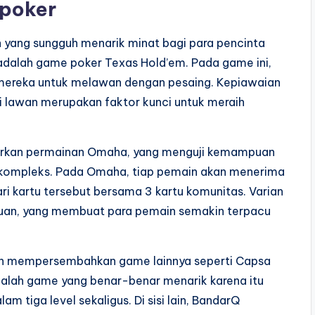
apoker
yang sungguh menarik minat bagi para pencinta
r adalah game poker Texas Hold’em. Pada game ini,
mereka untuk melawan dengan pesaing. Kepiawaian
 lawan merupakan faktor kunci untuk meraih
arkan permainan Omaha, yang menguji kemampuan
 kompleks. Pada Omaha, tiap pemain akan menerima
i kartu tersebut bersama 3 kartu komunitas. Varian
eruan, yang membuat para pemain semakin terpacu
an mempersembahkan game lainnya seperti Capsa
alah game yang benar-benar menarik karena itu
 tiga level sekaligus. Di sisi lain, BandarQ