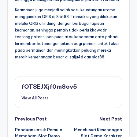
Keamanan juga menjadi salah satu keuntungan utama
menggunakan QRIS di Slot88. Transaksi yang dilakukan
melalui QRIS dilindungi dengan berbagai lapisan
keamanan, sehingga pemain tidak perlu khawatir
tentang potensi penipuan atau kebocoran data pribadi.
Ini memberi ketenangan pikiran bagi pemain untuk fokus
pada permainan dan meningkatkan peluang mereka
meraih kemenangan besar di salju4d dan slot88.
fOT8EJXjf0m8ov5
View All Posts
Post
Previous Post
Next Post
Panduan untuk Pemula:
Menelusuri Kesenangan
navigation
Memahami Slot Demo
Slot Demo Karakter