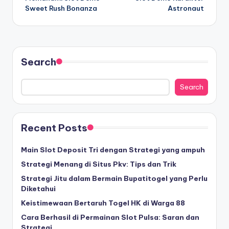
Sweet Rush Bonanza
Astronaut
Search
Search
Recent Posts
Main Slot Deposit Tri dengan Strategi yang ampuh
Strategi Menang di Situs Pkv: Tips dan Trik
Strategi Jitu dalam Bermain Bupatitogel yang Perlu
Diketahui
Keistimewaan Bertaruh Togel HK di Warga 88
Cara Berhasil di Permainan Slot Pulsa: Saran dan
Strategi