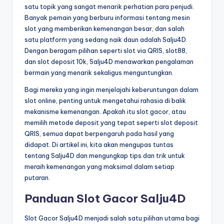
satu topik yang sangat menarik perhatian para penjudi.
Banyak pemain yang berburu informasi tentang mesin
slot yang memberikan kemenangan besar, dan salah
satu platform yang sedang naik daun adalah Salju4D.
Dengan beragam pilihan seperti slot via QRIS, slot88,
dan slot deposit 10k, Salju4D menawarkan pengalaman
bermain yang menarik sekaligus menguntungkan.
Bagi mereka yang ingin menjelajahi keberuntungan dalam
slot online, penting untuk mengetahui rahasia di balik
mekanisme kemenangan. Apakah itu slot gacor, atau
memilih metode deposit yang tepat seperti slot deposit
QRIS, semua dapat berpengaruh pada hasil yang
didapat. Di artikel ini, kita akan mengupas tuntas
tentang Salju4D dan mengungkap tips dan trik untuk
meraih kemenangan yang maksimal dalam setiap
putaran.
Panduan Slot Gacor Salju4D
Slot Gacor Salju4D menjadi salah satu pilihan utama bagi