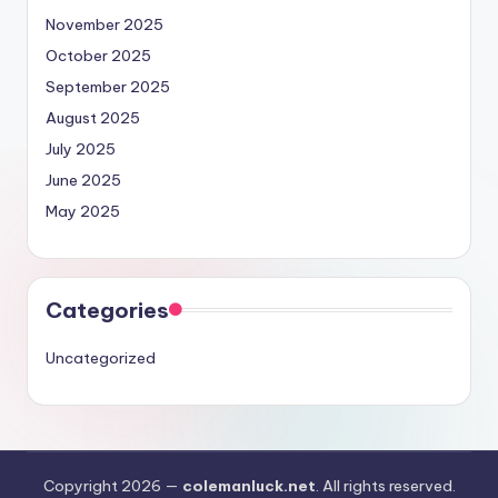
November 2025
October 2025
September 2025
August 2025
July 2025
June 2025
May 2025
Categories
Uncategorized
Copyright 2026 —
colemanluck.net
. All rights reserved.