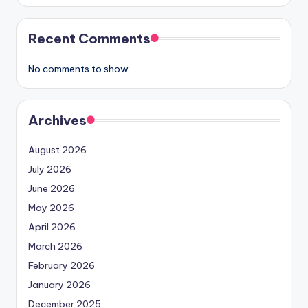
Recent Comments
No comments to show.
Archives
August 2026
July 2026
June 2026
May 2026
April 2026
March 2026
February 2026
January 2026
December 2025