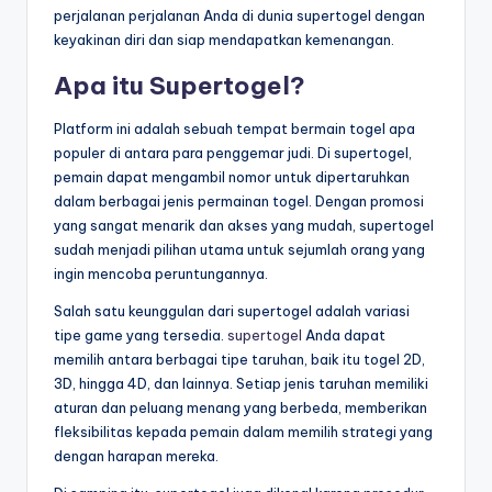
perjalanan perjalanan Anda di dunia supertogel dengan
keyakinan diri dan siap mendapatkan kemenangan.
Apa itu Supertogel?
Platform ini adalah sebuah tempat bermain togel apa
populer di antara para penggemar judi. Di supertogel,
pemain dapat mengambil nomor untuk dipertaruhkan
dalam berbagai jenis permainan togel. Dengan promosi
yang sangat menarik dan akses yang mudah, supertogel
sudah menjadi pilihan utama untuk sejumlah orang yang
ingin mencoba peruntungannya.
Salah satu keunggulan dari supertogel adalah variasi
tipe game yang tersedia.
supertogel
Anda dapat
memilih antara berbagai tipe taruhan, baik itu togel 2D,
3D, hingga 4D, dan lainnya. Setiap jenis taruhan memiliki
aturan dan peluang menang yang berbeda, memberikan
fleksibilitas kepada pemain dalam memilih strategi yang
dengan harapan mereka.