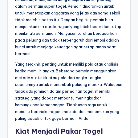
dalam bermain super togel. Pemain disarankan untuk
untuk menetapkan anggaran yang jelas dan sama sekali
tidak melebih batas itu. Dengan begitu, pemain bisa
menjauhkan diri dari kerugian yang lebih besar dan tetap
menikmati permainan. Menyusun taruhan berdasarkan
pada peluang dan tidak terpengaruh dari emosi adalah
kunci untuk menjaga keuangan agar tetap aman saat
bermain.
Yang terakhir, penting untuk memiliki pola atau analisis
ketika memilih angka. Beberapa pemain menggunakan
metode statistik atau pola dari angka-angka
sebelumnya untuk menambah peluang mereka. Walaupun
tidak ada jaminan dalam permainan togel, memiliki
strategi yang dapat membantu meningkatkan
kemungkinan kemenangan. Tidak usah ragu untuk
meneliti beraneka ragam metode dan menemukan yang
paling cocok untuk gaya bermain Anda.
Kiat Menjadi Pakar Togel