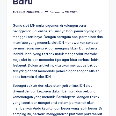
Baru
fOT8EJXjf0m8ov5
December 28, 2025
Posted
by
Game slot IDN mulai digemari di kalangan para
penggemar judi online, khususnya bagi pemula yang ingin
menggali nasibnya. Dengan beragam opsi permainan dan
interface yang menarik, slot IDN menawarkan sensasi
bermain yang menarik dan mengasyikkan. Banyaknya
individu baru yang tertarik untuk mengetahui metode
kerja slot ini dan mencoba tips agar bisa berhasil lebih
frekuent. Dalam artikel ini, kita akan mengupas trik dan
trik yang dapat membantu pemula agar sangat efisien
saat bermain di slot IDN.
Sebagai sektor dari ekosistem judi online, IDN slot
dikenal dengan kejujuran dalam bermain dan peluang
kemenangan yang menarik. Beradaptasi dengan taktik
yang tepat dan mengetahui sistem permainan akan
memberikan Anda keuntungan besar yang lebih besar. Di
samping itu, bermain menggunakan platform pokerhebat