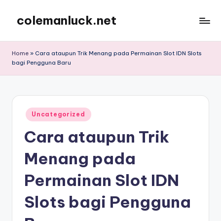
colemanluck.net
Skip
to
content
Home
»
Cara ataupun Trik Menang pada Permainan Slot IDN Slots
bagi Pengguna Baru
Posted
Uncategorized
in
Cara ataupun Trik
Menang pada
Permainan Slot IDN
Slots bagi Pengguna