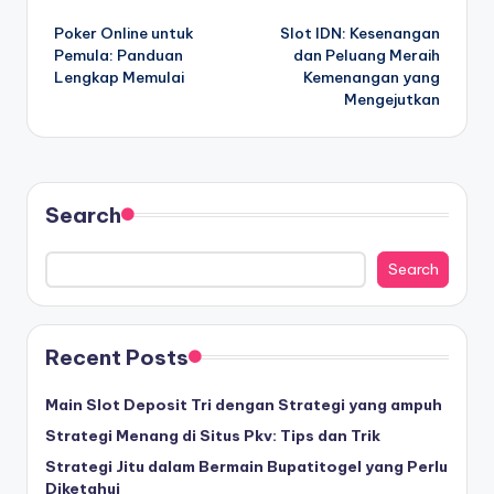
Post
Poker Online untuk
Slot IDN: Kesenangan
navigation
Pemula: Panduan
dan Peluang Meraih
Lengkap Memulai
Kemenangan yang
Mengejutkan
Search
Search
Recent Posts
Main Slot Deposit Tri dengan Strategi yang ampuh
Strategi Menang di Situs Pkv: Tips dan Trik
Strategi Jitu dalam Bermain Bupatitogel yang Perlu
Diketahui