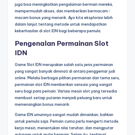
juga bisa meningkatkan pengalaman bermain mereka,
mempermudah akses, dan memberikan bermacam-
macam bonus yang menarik. Ayo kita eksplorasi lebih
dalam lanjut tentang metode untuk mendapatkan
keberhasilan di slot IDN bagi beberapa pemula.
Pengenalan Permainan Slot
IDN
Game Slot IDN merupakan salah satu jenis permainan
yang sangat banyak diminati di antara penggemar judi
online. Melalui berbagai pilihan permainan dan tema seru,
permainan slot IDN memberikan sensasi yang sangat
seru bagi para pemain. Variasi mesin slot yang tersedia
membuat setiap putaran menjadi peluang baru untuk
memenangkan bonus menarik.
Game IDN umumnya sangat mudah dimainkan, bahkan
untuk pemula saja. Pemain cuma perlu mengerti metode
kerja mesin, menentukan nilai taruhan, dan mengputar
gulungan untuk mulai bermain. Selain itu, terdapat