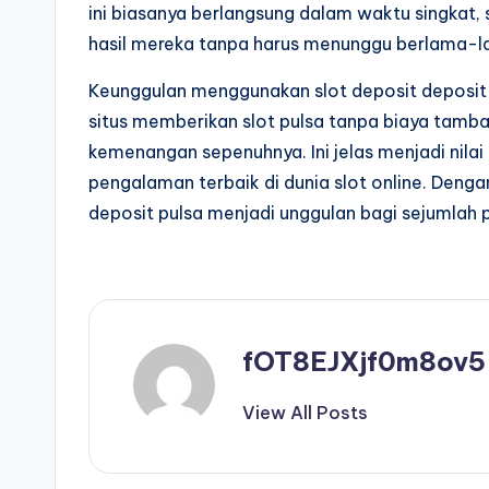
ini biasanya berlangsung dalam waktu singka
hasil mereka tanpa harus menunggu berlama-l
Keunggulan menggunakan slot deposit deposit
situs memberikan slot pulsa tanpa biaya tamb
kemenangan sepenuhnya. Ini jelas menjadi nil
pengalaman terbaik di dunia slot online. Denga
deposit pulsa menjadi unggulan bagi sejumlah 
fOT8EJXjf0m8ov5
View All Posts