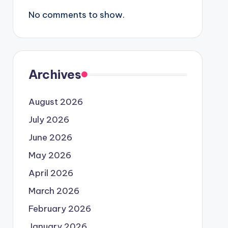
No comments to show.
Archives
August 2026
July 2026
June 2026
May 2026
April 2026
March 2026
February 2026
January 2026