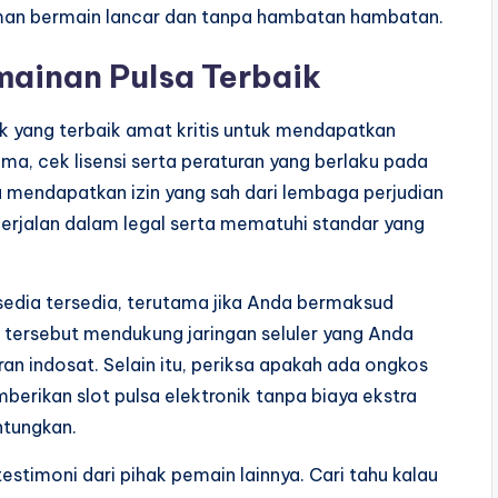
an bermain lancar dan tanpa hambatan hambatan.
mainan Pulsa Terbaik
k yang terbaik amat kritis untuk mendapatkan
a, cek lisensi serta peraturan yang berlaku pada
a mendapatkan izin yang sah dari lembaga perjudian
erjalan dalam legal serta mematuhi standar yang
rsedia tersedia, terutama jika Anda bermaksud
s tersebut mendukung jaringan seluler yang Anda
oran indosat. Selain itu, periksa apakah ada ongkos
emberikan slot pulsa elektronik tanpa biaya ekstra
tungkan.
 testimoni dari pihak pemain lainnya. Cari tahu kalau