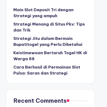
Main Slot Deposit Tri dengan
Strategi yang ampuh
Strategi Menang di Situs Pkv: Tips
dan Trik
Strategi Jitu dalam Bermain
Bupatitogel yang Perlu Diketahui
Keistimewaan Bertaruh Togel HK di
Warga 88
Cara Berhasil di Permainan Slot
Pulsa: Saran dan Strategi
Recent Comments