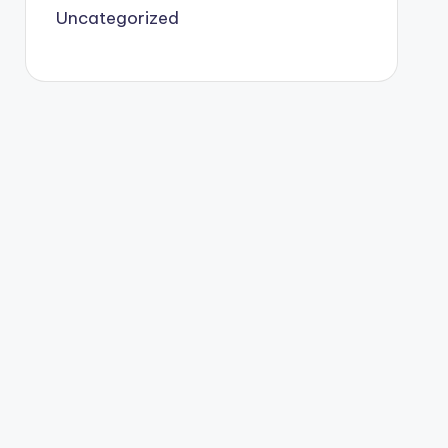
Uncategorized