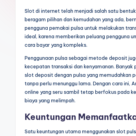
Slot di internet telah menjadi salah satu bentu
beragam pilihan dan kemudahan yang ada, berm
pengguna pemakai pulsa untuk melakukan transak
ideal, karena memberikan peluang pengguna u
cara bayar yang kompleks.
Penggunaan pulsa sebagai metode deposit j
kecepatan transaksi dan kenyamanan. Banyak p
slot deposit dengan pulsa yang memudahkan p
tanpa perlu menunggu lama. Dengan cara ini,
online yang seru sambil tetap berfokus pada k
biaya yang melimpah.
Keuntungan Memanfaatkan 
Satu keuntungan utama menggunakan slot pulsa