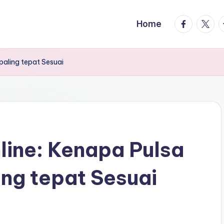
facebook.
twitte
t
Home
paling tepat Sesuai
line: Kenapa Pulsa
ing tepat Sesuai