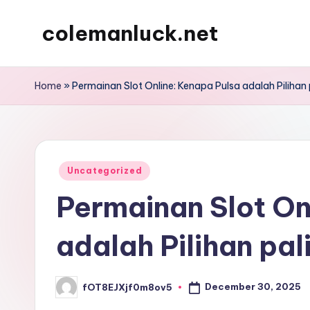
colemanluck.net
Skip
to
content
Home
»
Permainan Slot Online: Kenapa Pulsa adalah Pilihan 
Posted
Uncategorized
in
Permainan Slot On
adalah Pilihan pal
December 30, 2025
fOT8EJXjf0m8ov5
Posted
by