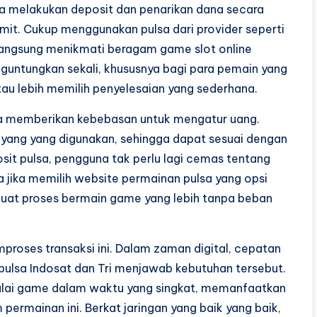
sa melakukan deposit dan penarikan dana secara
umit. Cukup menggunakan pulsa dari provider seperti
 langsung menikmati beragam game slot online
nguntungkan sekali, khususnya bagi para pemain yang
tau lebih memilih penyelesaian yang sederhana.
uga memberikan kebebasan untuk mengatur uang.
 yang yang digunakan, sehingga dapat sesuai dengan
sit pulsa, pengguna tak perlu lagi cemas tentang
jika memilih website permainan pulsa yang opsi
mbuat proses bermain game yang lebih tanpa beban
roses transaksi ini. Dalam zaman digital, cepatan
 pulsa Indosat dan Tri menjawab kebutuhan tersebut.
lai game dalam waktu yang singkat, memanfaatkan
rmainan ini. Berkat jaringan yang baik yang baik,