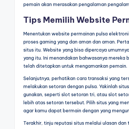
pemain akan merasakan pengalaman pengalam
Tips Memilih Website Per
Menentukan website permainan pulsa elektroni
proses gaming yang dan aman dan aman. Pertam
situs itu. Website yang bisa dipercaya umumny
yang itu. Ini menandakan bahwasanya mereka b
telah ditetapkan untuk mengamankan pemain.
Selanjutnya, perhatikan cara transaksi yang te
melakukan setoran dengan pulsa. Yakinlah situ
gunakan, seperti slot setoran tri, atau slot set
lebih atas setoran tersebut. Pilih situs yang m
agar kamu dapat bermain dengan yang mengun
Terakhir, tinju reputasi situs melalui ulasan dan